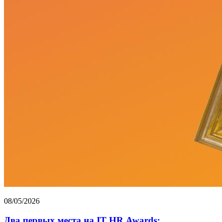
08/05/2026
Два первых места на IT HR Awards: