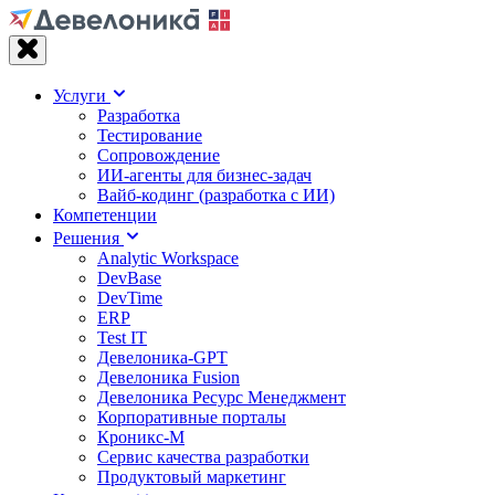
Услуги
Разработка
Тестирование
Сопровождение
ИИ-агенты для бизнес-задач
Вайб‑кодинг (разработка с ИИ)
Компетенции
Решения
Analytic Workspace
DevBase
DevTime
ERP
Test IT
Девелоника-GPT
Девелоника Fusion
Девелоника Ресурс Менеджмент
Корпоративные порталы
Кроникс-М
Сервис качества разработки
Продуктовый маркетинг