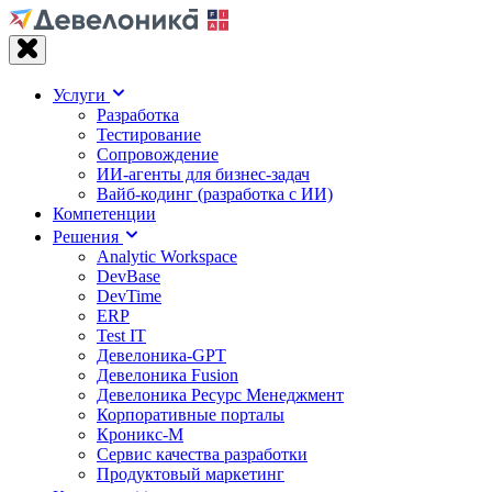
Услуги
Разработка
Тестирование
Сопровождение
ИИ-агенты для бизнес-задач
Вайб‑кодинг (разработка с ИИ)
Компетенции
Решения
Analytic Workspace
DevBase
DevTime
ERP
Test IT
Девелоника-GPT
Девелоника Fusion
Девелоника Ресурс Менеджмент
Корпоративные порталы
Кроникс-М
Сервис качества разработки
Продуктовый маркетинг