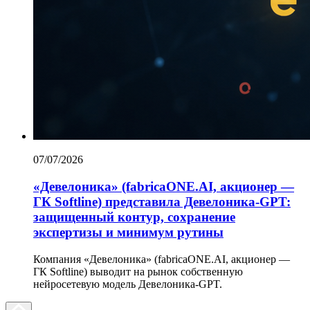
07/07/2026
«Девелоника» (fabricaONE.AI, акционер —
ГК Softline) представила Девелоника-GPT:
защищенный контур, сохранение
экспертизы и минимум рутины
Компания «Девелоника» (fabricaONE.AI, акционер —
ГК Softline) выводит на рынок собственную
нейросетевую модель Девелоника-GPT.