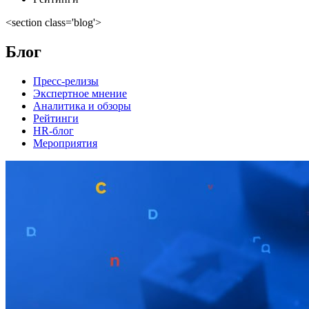
<section class='blog'>
Блог
Пресс-релизы
Экспертное мнение
Аналитика и обзоры
Рейтинги
HR-блог
Мероприятия