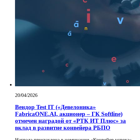
20/04/2026
Вендор Test IT («Девелоника»
FabricaONE.AI, акционер – ГК Softline)
отмечен наградой от «РТК ИТ Плюс» за
вклад в развитие конвейера РБПО
Награда присуждена в номинации «Конвейер успеха»