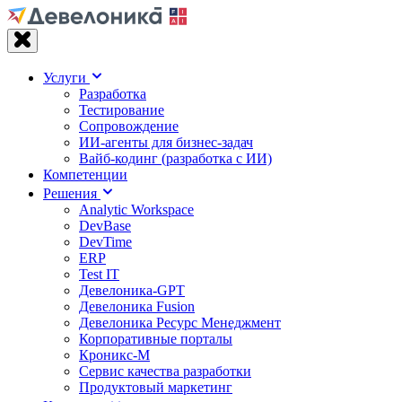
Услуги
Разработка
Тестирование
Сопровождение
ИИ-агенты для бизнес-задач
Вайб‑кодинг (разработка с ИИ)
Компетенции
Решения
Analytic Workspace
DevBase
DevTime
ERP
Test IT
Девелоника-GPT
Девелоника Fusion
Девелоника Ресурс Менеджмент
Корпоративные порталы
Кроникс-М
Сервис качества разработки
Продуктовый маркетинг