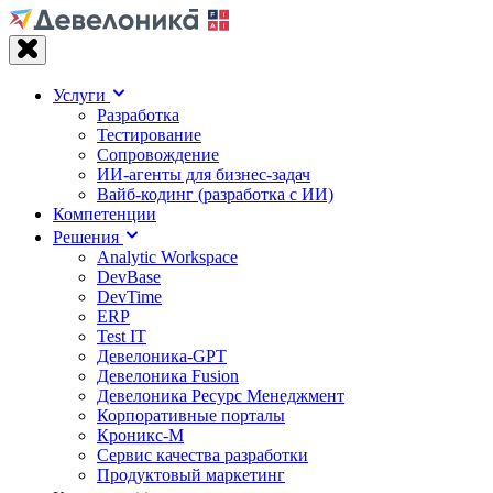
Услуги
Разработка
Тестирование
Сопровождение
ИИ-агенты для бизнес-задач
Вайб‑кодинг (разработка с ИИ)
Компетенции
Решения
Analytic Workspace
DevBase
DevTime
ERP
Test IT
Девелоника-GPT
Девелоника Fusion
Девелоника Ресурс Менеджмент
Корпоративные порталы
Кроникс-М
Сервис качества разработки
Продуктовый маркетинг