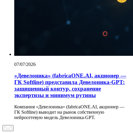
07/07/2026
«Девелоника» (fabricaONE.AI, акционер —
ГК Softline) представила Девелоника-GPT:
защищенный контур, сохранение
экспертизы и минимум рутины
Компания «Девелоника» (fabricaONE.AI, акционер —
ГК Softline) выводит на рынок собственную
нейросетевую модель Девелоника-GPT.