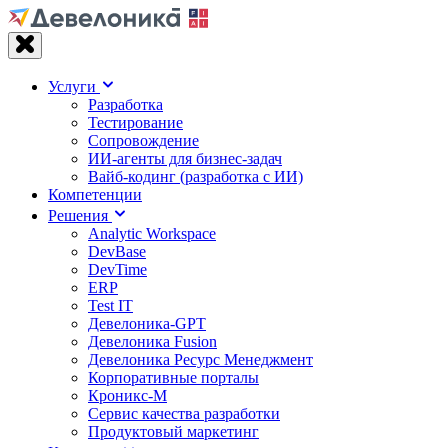
Услуги
Разработка
Тестирование
Сопровождение
ИИ-агенты для бизнес-задач
Вайб‑кодинг (разработка с ИИ)
Компетенции
Решения
Analytic Workspace
DevBase
DevTime
ERP
Test IT
Девелоника-GPT
Девелоника Fusion
Девелоника Ресурс Менеджмент
Корпоративные порталы
Кроникс-М
Сервис качества разработки
Продуктовый маркетинг