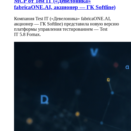
MCP от Test IT («Девелоника»
fabricaONE.AI, акционер — ГК Softline)
Компания Test IT («Девелоника» fabricaONE.AI,
акционер — ГК Softline) представила новую версию
платформы управления тестированием — Test
IT 5.8 Fornax.