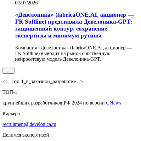
07/07/2026
«Девелоника» (fabricaONE.AI, акционер —
ГК Softline) представила Девелоника-GPT:
защищенный контур, сохранение
экспертизы и минимум рутины
Компания «Девелоника» (fabricaONE.AI, акционер —
ГК Softline) выводит на рынок собственную
нейросетевую модель Девелоника-GPT.
<!-- Топ-1_в_заказной_разработке -->
ТОП-1
крупнейших разработчиков РФ 2024 по версии
CNews
Карьера
recruitment@develonica.ru
Делимся экспертизой