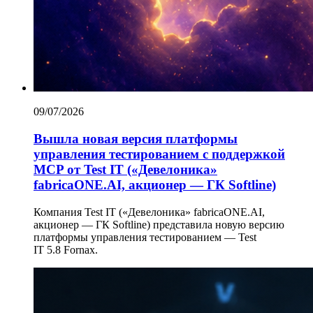
09/07/2026
Вышла новая версия платформы
управления тестированием с поддержкой
MCP от Test IT («Девелоника»
fabricaONE.AI, акционер — ГК Softline)
Компания Test IT («Девелоника» fabricaONE.AI,
акционер — ГК Softline) представила новую версию
платформы управления тестированием — Test
IT 5.8 Fornax.