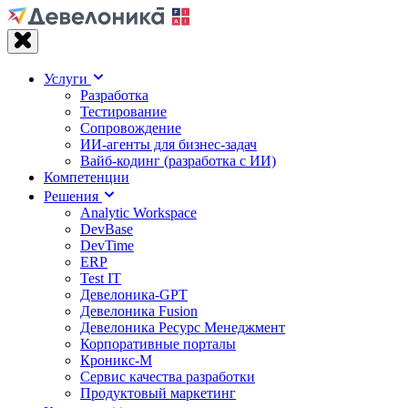
Услуги
Разработка
Тестирование
Сопровождение
ИИ-агенты для бизнес-задач
Вайб‑кодинг (разработка с ИИ)
Компетенции
Решения
Analytic Workspace
DevBase
DevTime
ERP
Test IT
Девелоника-GPT
Девелоника Fusion
Девелоника Ресурс Менеджмент
Корпоративные порталы
Кроникс-М
Сервис качества разработки
Продуктовый маркетинг