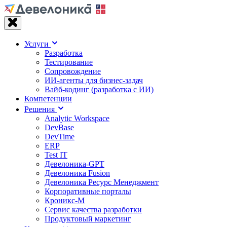
Услуги
Разработка
Тестирование
Сопровождение
ИИ-агенты для бизнес-задач
Вайб‑кодинг (разработка с ИИ)
Компетенции
Решения
Analytic Workspace
DevBase
DevTime
ERP
Test IT
Девелоника-GPT
Девелоника Fusion
Девелоника Ресурс Менеджмент
Корпоративные порталы
Кроникс-М
Сервис качества разработки
Продуктовый маркетинг