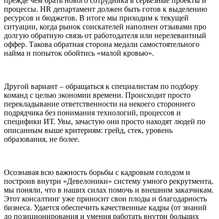
прежде чем брать нового сотрудника в серьезные проекты и
процессы. HR департамент должен быть готов к выделению
ресурсов и бюджетов. В итоге мы приходим к текущей
ситуации, когда рынок соискателей наполнен отзывами про
долгую обратную связь от работодателя или нерелевантный
оффер. Такова обратная сторона медали самостоятельного
найма и попыток обойтись «малой кровью».
Другой вариант – обращаться к специалистам по подбору
команд с целью экономии времени. Происходит просто
перекладывание ответственности на некоего стороннего
подрядчика без понимания технологий, процессов и
специфики ИТ. Увы, зачастую они просто находят людей по
описанным выше критериям: грейд, стек, уровень
образования, не более.
Осознавая всю важность борьбы с кадровым голодом и
построив внутри «Девелоники» систему умного рекрутмента,
мы поняли, что в наших силах помочь и внешним заказчикам.
Этот консалтинг уже приносит свои плоды и благодарность
бизнеса. Удается обеспечить качественные кадры (от знаний
до позиционирования и умения работать внутри больших