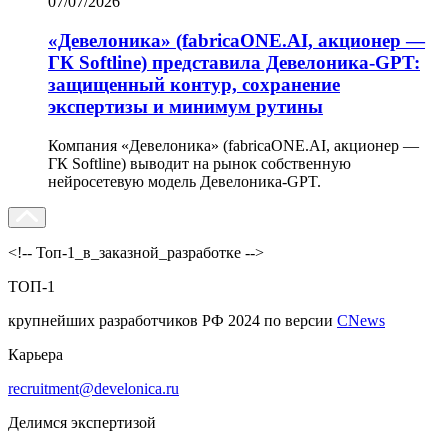
07/07/2026
«Девелоника» (fabricaONE.AI, акционер —
ГК Softline) представила Девелоника-GPT:
защищенный контур, сохранение
экспертизы и минимум рутины
Компания «Девелоника» (fabricaONE.AI, акционер —
ГК Softline) выводит на рынок собственную
нейросетевую модель Девелоника-GPT.
<!-- Топ-1_в_заказной_разработке -->
ТОП-1
крупнейших разработчиков РФ 2024 по версии
CNews
Карьера
recruitment@develonica.ru
Делимся экспертизой