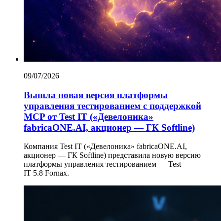
09/07/2026
Вышла новая версия платформы
управления тестированием с поддержкой
MCP от Test IT («Девелоника»
fabricaONE.AI, акционер — ГК Softline)
Компания Test IT («Девелоника» fabricaONE.AI,
акционер — ГК Softline) представила новую версию
платформы управления тестированием — Test
IT 5.8 Fornax.