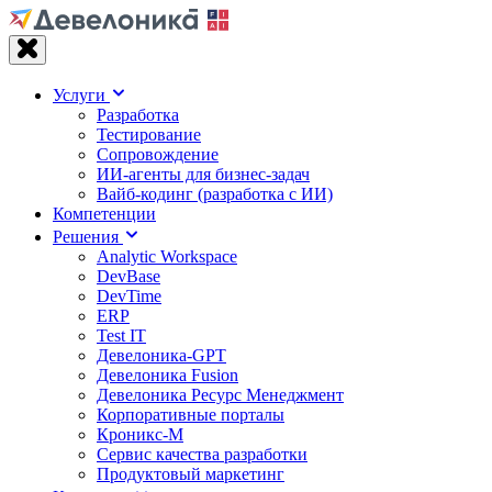
Услуги
Разработка
Тестирование
Сопровождение
ИИ-агенты для бизнес-задач
Вайб‑кодинг (разработка с ИИ)
Компетенции
Решения
Analytic Workspace
DevBase
DevTime
ERP
Test IT
Девелоника-GPT
Девелоника Fusion
Девелоника Ресурс Менеджмент
Корпоративные порталы
Кроникс-М
Сервис качества разработки
Продуктовый маркетинг