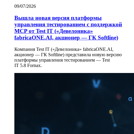
09/07/2026
Вышла новая версия платформы
управления тестированием с поддержкой
MCP от Test IT («Девелоника»
fabricaONE.AI, акционер — ГК Softline)
Компания Test IT («Девелоника» fabricaONE.AI,
акционер — ГК Softline) представила новую версию
платформы управления тестированием — Test
IT 5.8 Fornax.