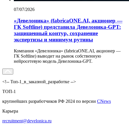
07/07/2026
«Девелоника» (fabricaONE.AI, акционер —
ГК Softline) представила Девелоника-GPT:
защищенный контур, сохранение
экспертизы и минимум рутины
Компания «Девелоника» (fabricaONE.AI, акционер —
ГК Softline) выводит на рынок собственную
нейросетевую модель Девелоника-GPT.
<!-- Топ-1_в_заказной_разработке -->
ТОП-1
крупнейших разработчиков РФ 2024 по версии
CNews
Карьера
recruitment@develonica.ru