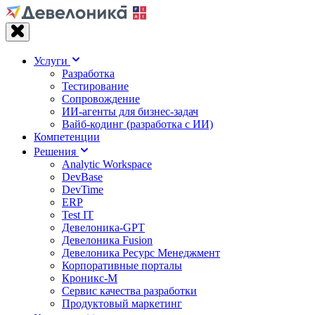
Услуги
Разработка
Тестирование
Сопровождение
ИИ-агенты для бизнес-задач
Вайб‑кодинг (разработка с ИИ)
Компетенции
Решения
Analytic Workspace
DevBase
DevTime
ERP
Test IT
Девелоника-GPT
Девелоника Fusion
Девелоника Ресурс Менеджмент
Корпоративные порталы
Кроникс-М
Сервис качества разработки
Продуктовый маркетинг