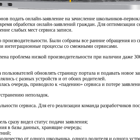
онов подать онлайн-заявление на зачисление школьников-первок
о время обработки онлайн-заявлений граждан. Для оптимизации 
ение слабых мест сервиса записи.
го производительности. Были собраны все ранние обращения из
ли интеграционные процессы со смежными сервисами.
лена проблема низкой производительности при наличии даже 30
 пользователей обновлять страницу портала и подавать новое за
ялись с разных устройств и от обоих родителей.
лась очередь, приводило к «падению» сервиса и потере заявлен
устранению неполадок.
ьности сервиса. Для его реализации команда разработчиков по
ль сразу видел статус подачи заявления;
ния в базы данных, хранящие очередь;
ений;
количество от одного школьника, одного родителя и одного устро