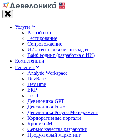
Услуги
Разработка
Тестирование
Сопровождение
ИИ-агенты для бизнес-задач
Вайб‑кодинг (разработка с ИИ)
Компетенции
Решения
Analytic Workspace
DevBase
DevTime
ERP
Test IT
Девелоника-GPT
Девелоника Fusion
Девелоника Ресурс Менеджмент
Корпоративные порталы
Кроникс-М
Сервис качества разработки
Продуктовый маркетинг