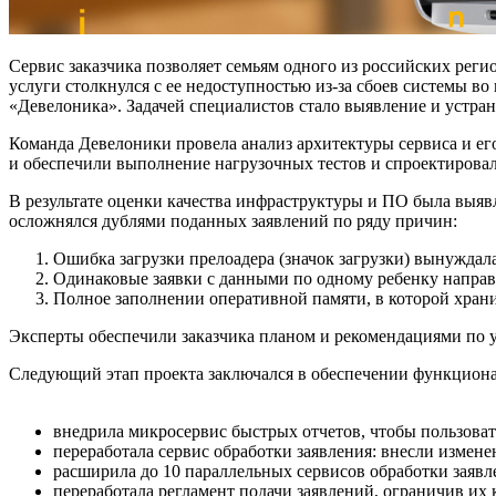
Сервис заказчика позволяет семьям одного из российских реги
услуги столкнулся с ее недоступностью из-за сбоев системы в
«Девелоника». Задачей специалистов стало выявление и устран
Команда Девелоники провела анализ архитектуры сервиса и е
и обеспечили выполнение нагрузочных тестов и спроектирова
В результате оценки качества инфраструктуры и ПО была выяв
осложнялся дублями поданных заявлений по ряду причин:
Ошибка загрузки прелоадера (значок загрузки) вынуждала
Одинаковые заявки с данными по одному ребенку направл
Полное заполнении оперативной памяти, в которой храни
Эксперты обеспечили заказчика планом и рекомендациями по 
Следующий этап проекта заключался в обеспечении функционал
внедрила микросервис быстрых отчетов, чтобы пользовате
переработала сервис обработки заявления: внесли измене
расширила до 10 параллельных сервисов обработки заявл
переработала регламент подачи заявлений, ограничив их 