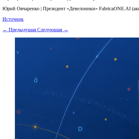
Юрий Овчаренко
|
Президент «Девелоники» FabricaONE.AI (акц
Источник
← Предыдущая
Следующая →