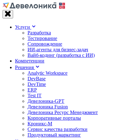
Услуги
Разработка
Тестирование
Сопровождение
ИИ-агенты для бизнес-задач
Вайб‑кодинг (разработка с ИИ)
Компетенции
Решения
Analytic Workspace
DevBase
DevTime
ERP
Test IT
Девелоника-GPT
Девелоника Fusion
Девелоника Ресурс Менеджмент
Корпоративные порталы
Кроникс-М
Сервис качества разработки
Продуктовый маркетинг