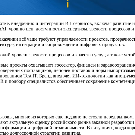
отке, внедрению и интеграции ИТ-сервисов, включая развитие 
nAI, уровню цен, доступности экспертизы, зрелости процессов 
казчики всё чаще требуют управляемости проектов, прозрачност
хитектуре, интеграции и сопровождении цифровых продуктов.
окий уровень зрелости процессов и качества услуг, а также уст
вые проекты охватывают госсектор, финансы и здравоохранение
проверенных поставщиков, цепочек поставок и норм импортозаме
ированием Test IT. Бренд внедряет ИИ-технологии как инструм
HR и подбору специалистов обеспечивает сохранение компетенци
ызовы, многие из которых еще недавно не стояли перед рынком. 
ают актуальную оценку российского рынка заказной разработки 
нсформации и цифровой независимости. В ситуациях, когда кор
стью долгосрочной стратегии развития.