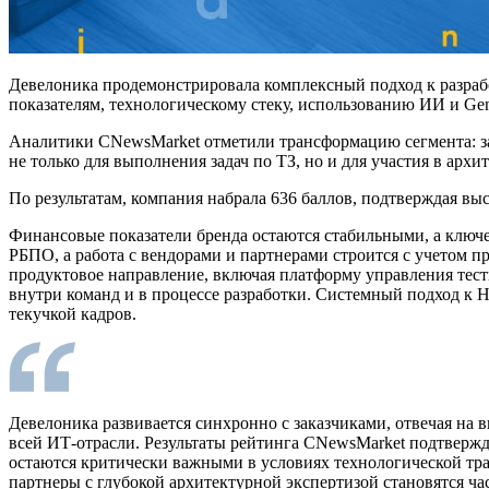
Девелоника продемонстрировала комплексный подход к разраб
показателям, технологическому стеку, использованию ИИ и Ge
Аналитики CNewsMarket отметили трансформацию сегмента: за
не только для выполнения задач по ТЗ, но и для участия в ар
По результатам, компания набрала 636 баллов, подтверждая выс
Финансовые показатели бренда остаются стабильными, а ключе
РБПО, а работа с вендорами и партнерами строится с учетом 
продуктовое направление, включая платформу управления тест
внутри команд и в процессе разработки. Системный подход к 
текучкой кадров.
Девелоника развивается синхронно с заказчиками, отвечая на в
всей ИТ-отрасли. Результаты рейтинга CNewsMarket подтвержд
остаются критически важными в условиях технологической тра
партнеры с глубокой архитектурной экспертизой становятся ча