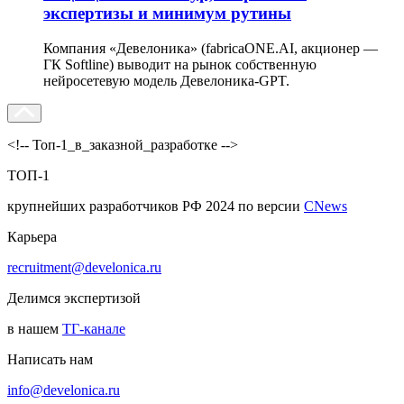
экспертизы и минимум рутины
Компания «Девелоника» (fabricaONE.AI, акционер —
ГК Softline) выводит на рынок собственную
нейросетевую модель Девелоника-GPT.
<!-- Топ-1_в_заказной_разработке -->
ТОП-1
крупнейших разработчиков РФ 2024 по версии
CNews
Карьера
recruitment@develonica.ru
Делимся экспертизой
в нашем
ТГ-канале
Написать нам
info@develonica.ru