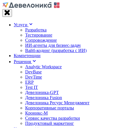
Услуги
Разработка
Тестирование
Сопровождение
ИИ-агенты для бизнес-задач
Вайб‑кодинг (разработка с ИИ)
Компетенции
Решения
Analytic Workspace
DevBase
DevTime
ERP
Test IT
Девелоника-GPT
Девелоника Fusion
Девелоника Ресурс Менеджмент
Корпоративные порталы
Кроникс-М
Сервис качества разработки
Продуктовый маркетинг