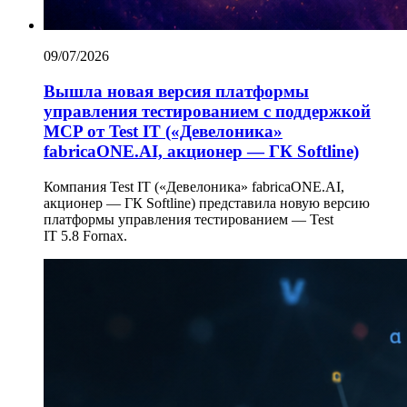
09/07/2026
Вышла новая версия платформы
управления тестированием с поддержкой
MCP от Test IT («Девелоника»
fabricaONE.AI, акционер — ГК Softline)
Компания Test IT («Девелоника» fabricaONE.AI,
акционер — ГК Softline) представила новую версию
платформы управления тестированием — Test
IT 5.8 Fornax.