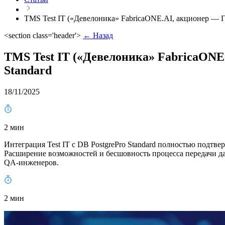
TMS Test IT («Девелоника» FabricaONE.AI, акционер — ГК
<section class='header'>
← Назад
TMS Test IT («Девелоника» FabricaONE.
Standard
18/11/2025
2 мин
Интеграция Test IT с DB PostgrePro Standard полностью подт
Расширение возможностей и бесшовность процесса передачи д
QA-инженеров.
2 мин