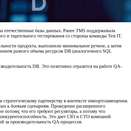
у на отечественные базы данных. Ранее TMS поддерживала
го и тщательного тестирования со стороны команды Test IT.
альности продукта, выполнили минимальное ручное, а затем
лением разного объема ресурсов DB (аналогичного SQL
зводительность DB. Это позитивно отразится на работе QA-
и стратегическому партнерству в контексте импортозамещения.
ных к боевым сценариям. Проведение расширенного
 потому, что его требуют регуляторы, а потому что
 конкурентоспособность. Это дает CIO и CTO компаний
ний за производительность QA-процессов