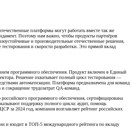
 отечественные платформы могут работать вместе так же
ундамент. Поэтому нам важно, чтобы продукты партнёров
казоустойчивые и производительные отечественные решения,
е тестирования и скорости разработки. Это прямой вклад
анием программного обеспечения. Продукт включен в Единый
ссектора. Решение охватывает полный цикл тестирования —
редствами автоматизации. Платформа предназначена для команд
а и сокращение трудозатрат QA-команд.
р российского программного обеспечения, сертифицирована
и оказывают поддержку полного цикла: аудит, помощь
ЦСР за 2024 год, компания возглавляет рейтинг российских
ссии и входит в ТОП-5 международного рейтинга по вкладу