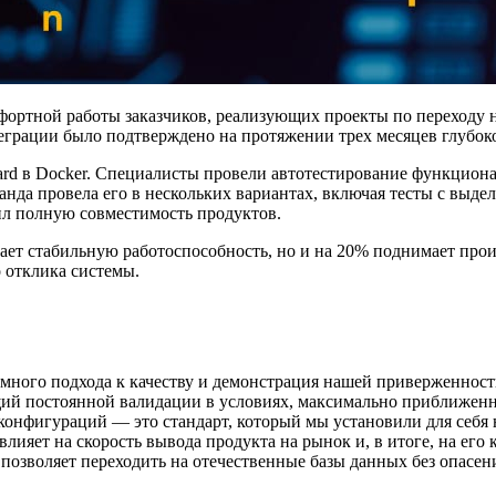
 комфортной работы заказчиков, реализующих проекты по переход
еграции было подтверждено на протяжении трех месяцев глубоко
dard в Docker. Специалисты провели автотестирование функцион
да провела его в нескольких вариантах, включая тесты с выде
л полную совместимость продуктов.
ает стабильную работоспособность, но и на 20% поднимает прои
о отклика системы.
емного подхода к качеству и демонстрация нашей приверженност
щий постоянной валидации в условиях, максимально приближен
онфигураций — это стандарт, который мы установили для себя не
ияет на скорость вывода продукта на рынок и, в итоге, на его
 позволяет переходить на отечественные базы данных без опасе