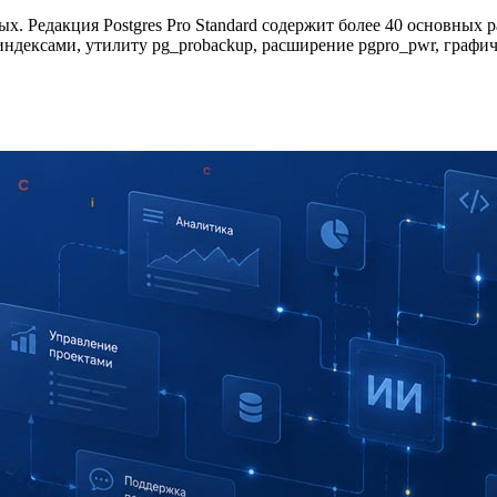
х. Редакция Postgres Pro Standard содержит более 40 основных
дексами, утилиту pg_probackup, расширение pgpro_pwr, графи