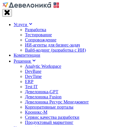
Услуги
Разработка
Тестирование
Сопровождение
ИИ-агенты для бизнес-задач
Вайб‑кодинг (разработка с ИИ)
Компетенции
Решения
Analytic Workspace
DevBase
DevTime
ERP
Test IT
Девелоника-GPT
Девелоника Fusion
Девелоника Ресурс Менеджмент
Корпоративные порталы
Кроникс-М
Сервис качества разработки
Продуктовый маркетинг