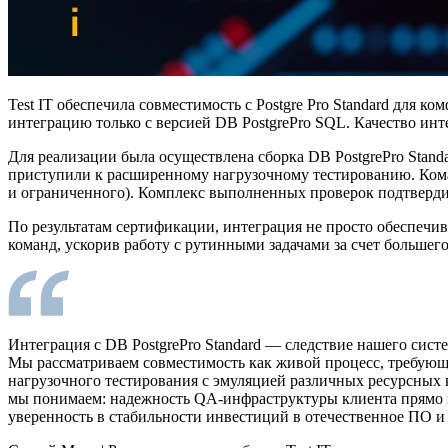
Test IT обеспечила совместимость с Postgre Pro Standard для
интеграцию только с версией DB PostgrePro SQL. Качество инт
Для реализации была осуществлена сборка DB PostgrePro Stan
приступили к расширенному нагрузочному тестированию. Коман
и ограниченного). Комплекс выполненных проверок подтверди
По результатам сертификации, интеграция не просто обеспечив
команд, ускорив работу с рутинными задачами за счет большег
Интеграция с DB PostgrePro Standard — следствие нашего сист
Мы рассматриваем совместимость как живой процесс, требую
нагрузочного тестирования с эмуляцией различных ресурсных к
мы понимаем: надежность QA-инфраструктуры клиента прямо вл
уверенность в стабильности инвестиций в отечественное ПО и