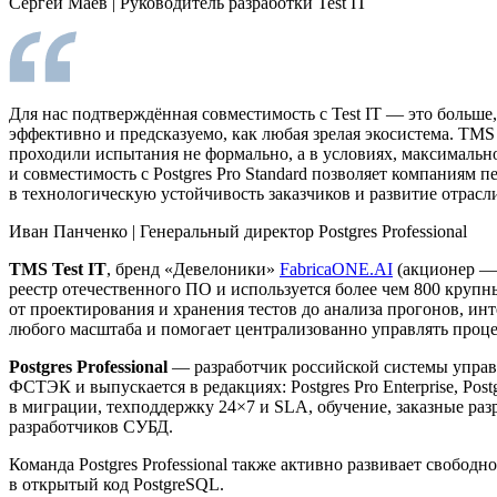
Сергей Маев
|
Руководитель разработки Test IT
Для нас подтверждённая совместимость с Test IT — это больше
эффективно и предсказуемо, как любая зрелая экосистема. TM
проходили испытания не формально, а в условиях, максимальн
и совместимость с Postgres Pro Standard позволяет компаниям 
в технологическую устойчивость заказчиков и развитие отрасл
Иван Панченко
|
Генеральный директор Postgres Professional
TMS Test IT
, бренд «Девелоники»
FabricaONE.AI
(акционер — 
реестр отечественного ПО и используется более чем 800 круп
от проектирования и хранения тестов до анализа прогонов, ин
любого масштаба и помогает централизованно управлять процес
Postgres Professional
— разработчик российской системы управл
ФСТЭК и выпускается в редакциях: Postgres Pro Enterprise, Pos
в миграции, техподдержку 24×7 и SLA, обучение, заказные ра
разработчиков СУБД.
Команда Postgres Professional также активно развивает свобо
в открытый код PostgreSQL.