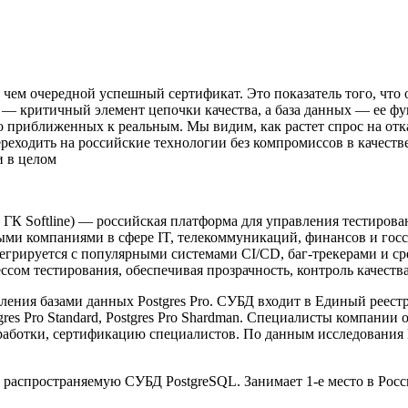
, чем очередной успешный сертификат. Это показатель того, что
S — критичный элемент цепочки качества, а база данных — ее ф
о приближенных к реальным. Мы видим, как растет спрос на от
переходить на российские технологии без компромиссов в качеств
и в целом
ГК Softline) — российская платформа для управления тестиров
ными компаниями в сфере IT, телекоммуникаций, финансов и го
тегрируется с популярными системами CI/CD, баг-трекерами и с
сом тестирования, обеспечивая прозрачность, контроль качеств
ения базами данных Postgres Pro. СУБД входит в Единый реест
tgres Pro Standard, Postgres Pro Shardman. Специалисты компани
зработки, сертификацию специалистов. По данным исследования 
дно распространяемую СУБД PostgreSQL. Занимает 1-е место в Ро