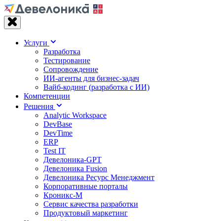
Услуги
Разработка
Тестирование
Сопровождение
ИИ-агенты для бизнес-задач
Вайб‑кодинг (разработка с ИИ)
Компетенции
Решения
Analytic Workspace
DevBase
DevTime
ERP
Test IT
Девелоника-GPT
Девелоника Fusion
Девелоника Ресурс Менеджмент
Корпоративные порталы
Кроникс-М
Сервис качества разработки
Продуктовый маркетинг