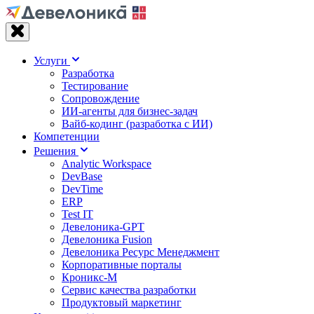
Услуги
Разработка
Тестирование
Сопровождение
ИИ-агенты для бизнес-задач
Вайб‑кодинг (разработка с ИИ)
Компетенции
Решения
Analytic Workspace
DevBase
DevTime
ERP
Test IT
Девелоника-GPT
Девелоника Fusion
Девелоника Ресурс Менеджмент
Корпоративные порталы
Кроникс-М
Сервис качества разработки
Продуктовый маркетинг