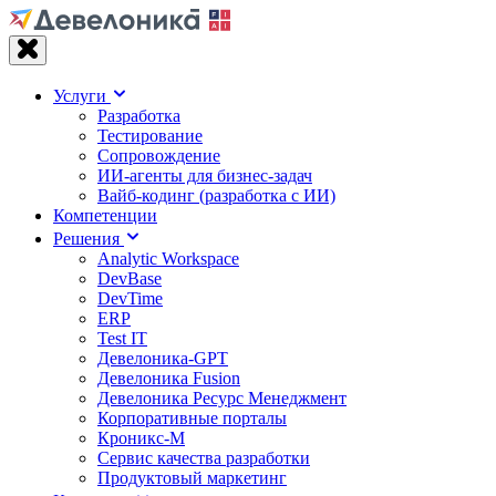
Услуги
Разработка
Тестирование
Сопровождение
ИИ-агенты для бизнес-задач
Вайб‑кодинг (разработка с ИИ)
Компетенции
Решения
Analytic Workspace
DevBase
DevTime
ERP
Test IT
Девелоника-GPT
Девелоника Fusion
Девелоника Ресурс Менеджмент
Корпоративные порталы
Кроникс-М
Сервис качества разработки
Продуктовый маркетинг